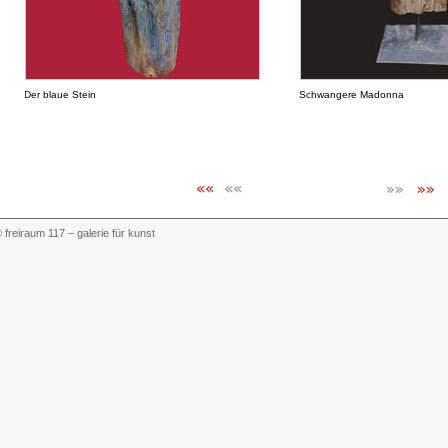
Der blaue Stein
Schwangere Madonna
 freiraum 117 – galerie für kunst