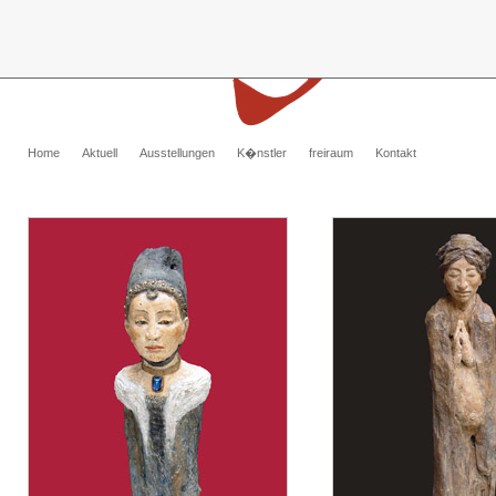
Home
Aktuell
Ausstellungen
K�nstler
freiraum
Kontakt